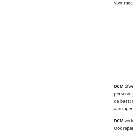
Voor mee
DCM
ofw
persoonli
de baas! 
aankopen
DCM
verk
Ook repa