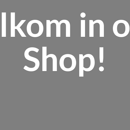
lkom in
o
Shop!