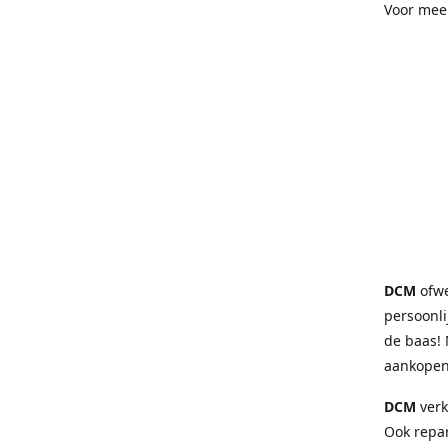
Voor mee
DCM
ofw
persoonli
de baas! 
aankopen
DCM
verk
Ook repa