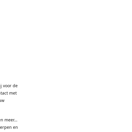
ij voor de
ntact met
 uw
 en meer…
werpen en